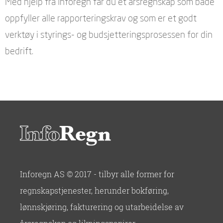
Med hjelp fra Inforegn får du et årsregnskap som både
oppfyller alle rapporteringskrav og som er et godt
verktøy i styrings- og budsjetteringsprosessen for din
bedrift.
Inforegn AS © 2017 - tilbyr alle former for
regnskapstjenester, herunder bokføring,
lønnskjøring, fakturering og utarbeidelse av