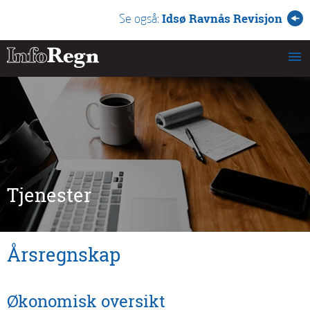
Idsø Ravnås Revisjon
Se også:
Tjenester
Årsregnskap
Økonomisk oversikt